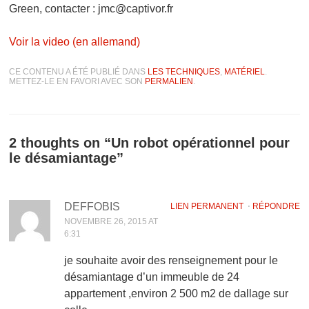
Green,
contacter : jmc@captivor.fr
Voir la video (en allemand)
CE CONTENU A ÉTÉ PUBLIÉ DANS
LES TECHNIQUES
,
MATÉRIEL
.
METTEZ-LE EN FAVORI AVEC SON
PERMALIEN
.
2 thoughts on “
Un robot opérationnel pour
le désamiantage
”
DEFFOBIS
LIEN PERMANENT
⋅
RÉPONDRE
NOVEMBRE 26, 2015 AT
6:31
je souhaite avoir des renseignement pour le
désamiantage d’un immeuble de 24
appartement ,environ 2 500 m2 de dallage sur