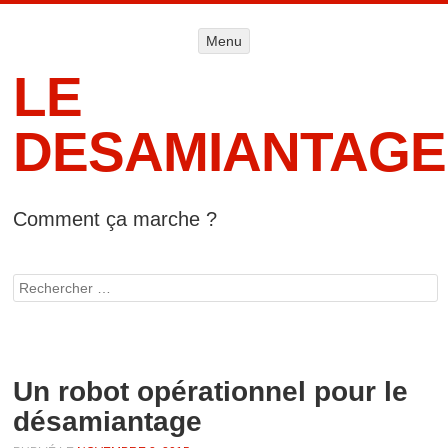
Menu
Menu
ALLER AU
CONTENU
LE
DESAMIANTAGE
Comment ça marche ?
Accueil
Informat
Rechercher
lég
Un robot opérationnel pour le
désamiantage