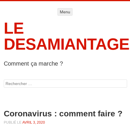
Menu
Menu
ALLER AU
CONTENU
LE
DESAMIANTAGE
Comment ça marche ?
Accueil
Informat
Rechercher
lég
Coronavirus : comment faire ?
PUBLIÉ LE
AVRIL 3, 2020