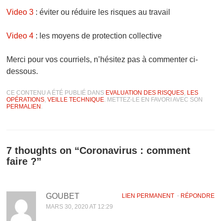
Video 3
: éviter ou réduire les risques au travail
Video 4
: les moyens de protection collective
Merci pour vos courriels, n’hésitez pas à commenter ci-
dessous.
CE CONTENU A ÉTÉ PUBLIÉ DANS
EVALUATION DES RISQUES
,
LES
OPÉRATIONS
,
VEILLE TECHNIQUE
. METTEZ-LE EN FAVORI AVEC SON
PERMALIEN
.
7 thoughts on “
Coronavirus : comment
faire ?
”
GOUBET
LIEN PERMANENT
⋅
RÉPONDRE
MARS 30, 2020 AT 12:29