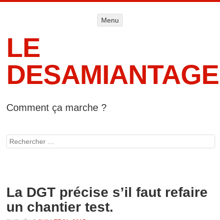
Menu
Menu
ALLER AU
CONTENU
LE
DESAMIANTAGE
Comment ça marche ?
Accueil
Informat
Rechercher
lég
La DGT précise s’il faut refaire
un chantier test.