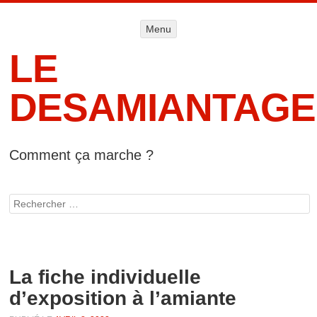
Menu
Menu
ALLER AU
CONTENU
LE
DESAMIANTAGE
Comment ça marche ?
Accueil
Informat
Rechercher
lég
La fiche individuelle
d’exposition à l’amiante