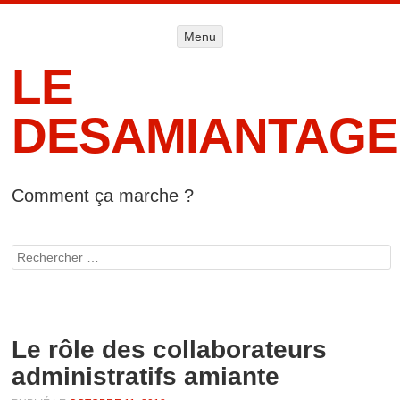
Menu
Menu
ALLER AU
CONTENU
LE
DESAMIANTAGE
Comment ça marche ?
Accueil
Informat
Rechercher
lég
Le rôle des collaborateurs
administratifs amiante