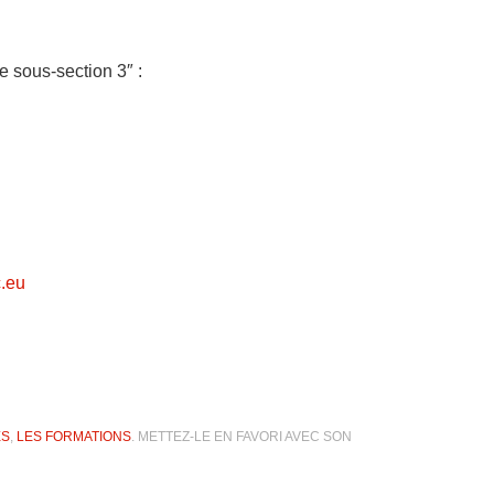
 sous-section 3″ :
.eu
ÉS
,
LES FORMATIONS
. METTEZ-LE EN FAVORI AVEC SON