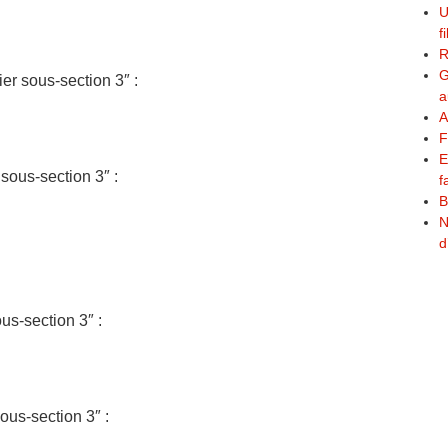
U
f
R
G
er sous-section 3″ :
a
A
F
E
ous-section 3″ :
f
B
N
d
s-section 3″ :
us-section 3″ :