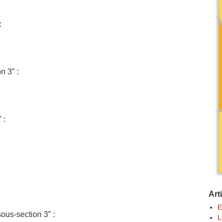
:
n 3″ :
 :
Art
E
ous-section 3″ :
L