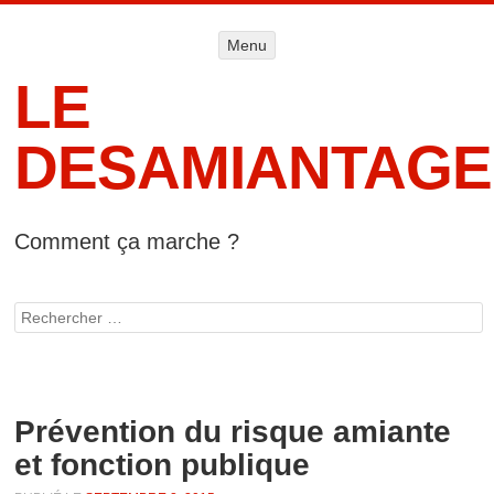
Menu
Menu
ALLER AU
CONTENU
LE
DESAMIANTAGE
Comment ça marche ?
Accueil
Informat
Rechercher
lég
Prévention du risque amiante
et fonction publique