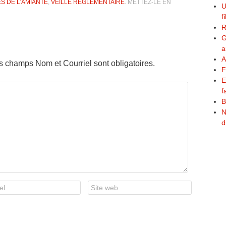
S DE L'AMIANTE
,
VEILLE RÉGLEMENTAIRE
. METTEZ-LE EN
U
f
R
G
a
A
es champs Nom et Courriel sont obligatoires.
F
E
f
B
N
d