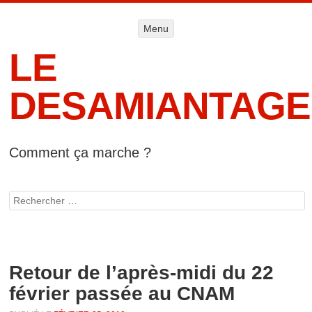
Menu
Menu
ALLER AU
CONTENU
LE
DESAMIANTAGE
Comment ça marche ?
Accueil
Informat
Rechercher
lég
Retour de l’après-midi du 22
février passée au CNAM