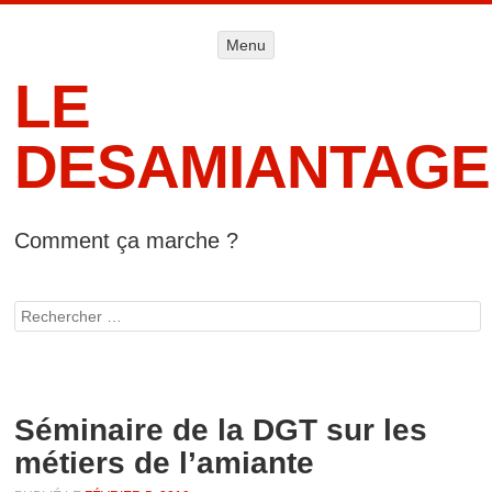
Menu
Menu
ALLER AU
CONTENU
LE
DESAMIANTAGE
Comment ça marche ?
Accueil
Informat
Rechercher
lég
Séminaire de la DGT sur les
métiers de l’amiante