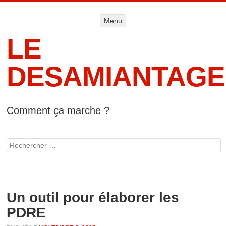
Menu
Menu
ALLER AU
CONTENU
LE
DESAMIANTAGE
Comment ça marche ?
Accueil
Informat
Rechercher
lég
Un outil pour élaborer les
PDRE