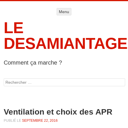
Menu
Menu
ALLER AU
CONTENU
LE
DESAMIANTAGE
Comment ça marche ?
Accueil
Informat
Rechercher
lég
Ventilation et choix des APR
PUBLIÉ LE
SEPTEMBRE 22, 2016