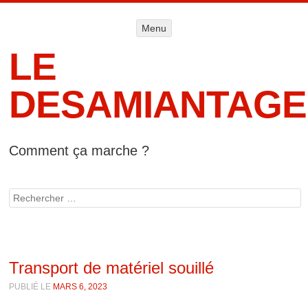
Menu
Menu
ALLER AU
CONTENU
LE
DESAMIANTAGE
Comment ça marche ?
Accueil
Informat
Rechercher
lég
Transport de matériel souillé
PUBLIÉ LE
MARS 6, 2023