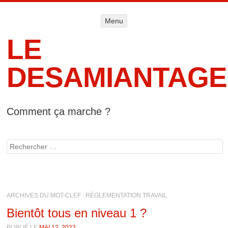
Menu
Menu
ALLER AU
CONTENU
LE
DESAMIANTAGE
Comment ça marche ?
Accueil
Informat
Rechercher
lég
ARCHIVES DU MOT-CLEF :
RÉGLEMENTATION TRAVAIL
Bientôt tous en niveau 1 ?
PUBLIÉ LE
MAI 12, 2023