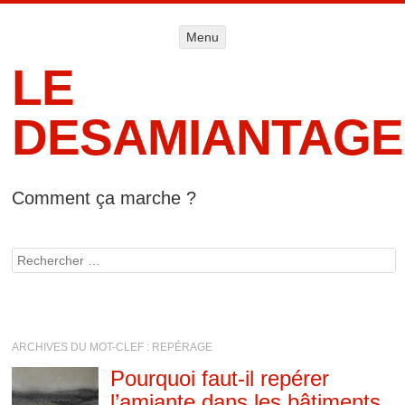
Menu
Menu
ALLER AU
CONTENU
LE
DESAMIANTAGE
Comment ça marche ?
Accueil
Informat
Rechercher
lég
ARCHIVES DU MOT-CLEF :
REPÉRAGE
Pourquoi faut-il repérer
l’amiante dans les bâtiments